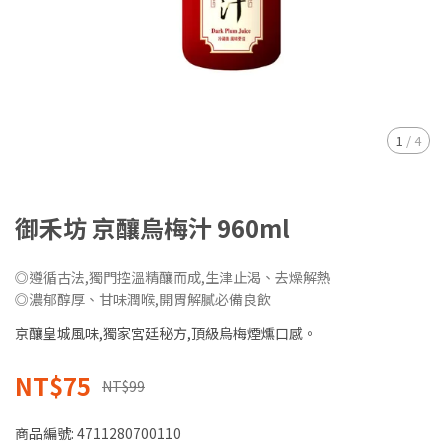
1
/
4
御禾坊 京釀烏梅汁 960ml
◎遵循古法,獨門控溫精釀而成,生津止渴、去燥解熱
◎濃郁醇厚、甘味潤喉,開胃解膩必備良飲
京釀皇城風味,獨家宮廷秘方,頂級烏梅煙燻口感。
NT$75
NT$99
商品編號:
4711280700110