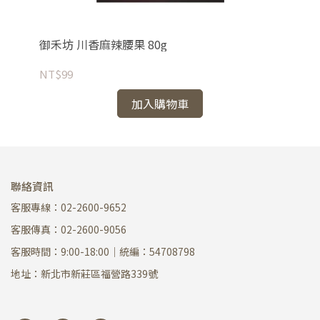
禾坊】
御禾坊 川香麻辣腰果 80g
御
NT$99
NT
加入購物車
聯絡資訊
客服專線：02-2600-9652
客服傳真：02-2600-9056
客服時間：9:00-18:00｜統編：54708798
地址：新北市新莊區福營路339號