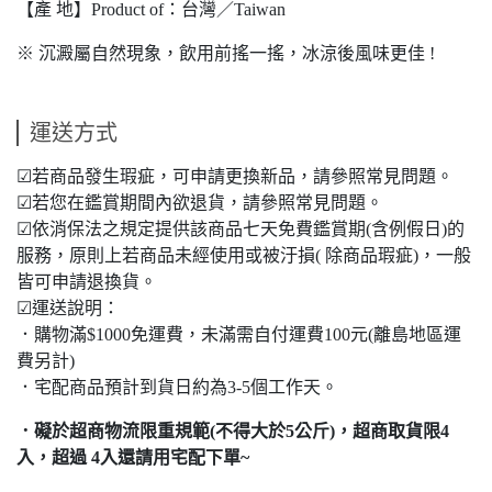
【產 地】Product of：台灣／Taiwan
※ 沉澱屬自然現象，飲用前搖一搖，冰涼後風味更佳 !
運送方式
☑若商品發生瑕疵，可申請更換新品，請參照常見問題。
☑若您在鑑賞期間內欲退貨，請參照常見問題。
☑依消保法之規定提供該商品七天免費鑑賞期(含例假日)的
服務，原則上若商品未經使用或被汙損( 除商品瑕疵)，一般
皆可申請退換貨。
☑運送說明：
．購物滿$1000免運費，未滿需自付運費100元(離島地區運
費另計)
．宅配商品預計到貨日約為3-5個工作天。
．礙於超商物流限重規範(不得大於5公斤)，超商取貨限4
入，超過 4入還請用宅配下單~